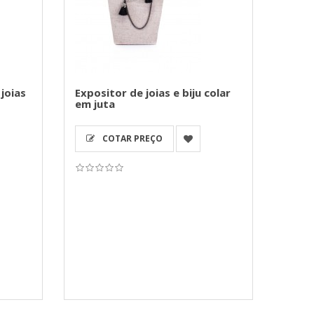
joias
Expositor de joias e biju colar
em juta
COTAR PREÇO