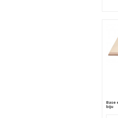
Base 
biju