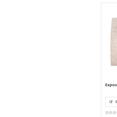
Exposi
C