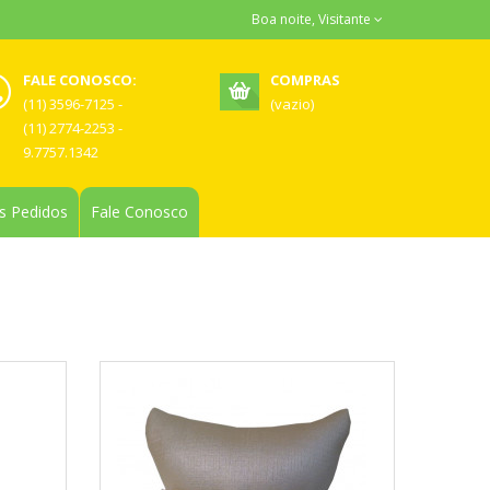
Boa noite, Visitante
FALE CONOSCO:
COMPRAS
(11) 3596-7125 -
(vazio)
(11) 2774-2253 -
9.7757.1342
 Pedidos
Fale Conosco