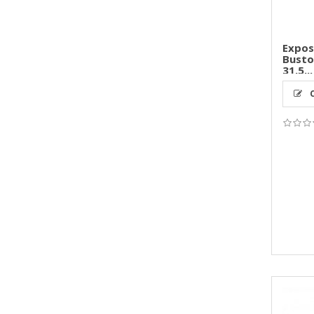
Exposi
Busto
31,5...
C