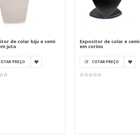
tor de colar biju e semi
Expositor de colar e semi 
em juta
em corino
OTAR PREÇO
COTAR PREÇO